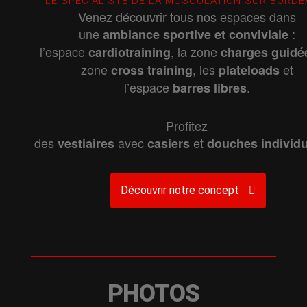
LE SPÉCIALISTE DE LA MUSCULATION SUR BORD
Venez découvrir tous nos espaces dans
une
:
ambiance
sportive
et
conviviale
l’espace
, la zone
cardiotraining
charges
guidé
zone
, les
et
cross
training
plateloads
l’espace
.
barres
libres
Profitez
des
avec
et
vestiaires
casiers
douches
individ
Découvrir notre concept
PHOTOS