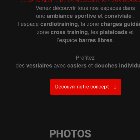
LE SPÉCIALISTE DE LA MUSCULATION SUR BORD
Venez découvrir tous nos espaces dans
une
:
ambiance
sportive
et
conviviale
l’espace
, la zone
cardiotraining
charges
guidé
zone
, les
et
cross
training
plateloads
l’espace
.
barres
libres
Profitez
des
avec
et
vestiaires
casiers
douches
individ
Découvrir notre concept
PHOTOS