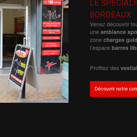
LE SPÉCIAL
BORDEAUX
Venez découvrir t
une
ambiance
spo
zone
charges
gui
l’espace
barres
li
Profitez des
vestia
Découvrir notre co