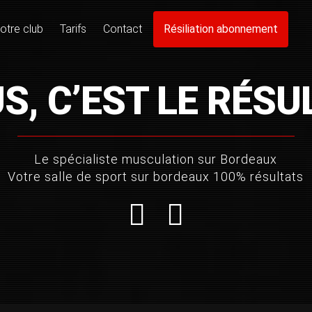
ALLFORME
otre club
Tarifs
Contact
Résiliation abonnement
 SPÉCIALISTE DE LA MUSCULATION SUR BORDE
S, C’EST LE RÉSU
05 56 88 76 44
Nous contacter
Le spécialiste musculation sur Bordeaux
Votre salle de sport sur bordeaux 100% résultats