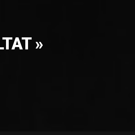
AUX
LTAT »