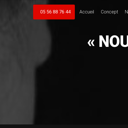
05 56 88 76 44
Accueil
Concept
N
LE
« NOU