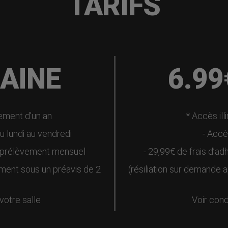
TARIFS
MAINE
6.9
ement d’un an
* Accès ill
u lundi au vendredi
- Accè
en prélèvement mensuel
- 29,99€ de frais d’
ement sous un préavis de 2
(résiliation sur demande 
 votre salle
Voir cond