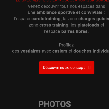
LE SPÉCIALISTE DE LA MUSCULATION SUR BORD
Venez découvrir tous nos espaces dans
une
:
ambiance
sportive
et
conviviale
l’espace
, la zone
cardiotraining
charges
guidé
zone
, les
et
cross
training
plateloads
l’espace
.
barres
libres
Profitez
des
avec
et
vestiaires
casiers
douches
individ
Découvrir notre concept
PHOTOS