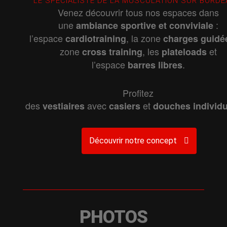
LE SPÉCIALISTE DE LA MUSCULATION SUR BORD
Venez découvrir tous nos espaces dans
une
:
ambiance
sportive
et
conviviale
l’espace
, la zone
cardiotraining
charges
guidé
zone
, les
et
cross
training
plateloads
l’espace
.
barres
libres
Profitez
des
avec
et
vestiaires
casiers
douches
individ
Découvrir notre concept
PHOTOS