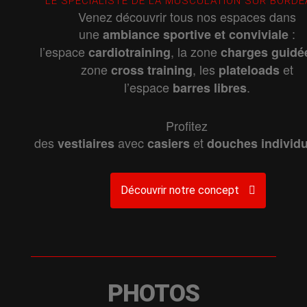
LE SPÉCIALISTE DE LA MUSCULATION SUR BORD
Venez découvrir tous nos espaces dans
une
:
ambiance
sportive
et
conviviale
l’espace
, la zone
cardiotraining
charges
guidé
zone
, les
et
cross
training
plateloads
l’espace
.
barres
libres
Profitez
des
avec
et
vestiaires
casiers
douches
individ
Découvrir notre concept
PHOTOS